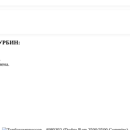
УРБИН:
.
мена.