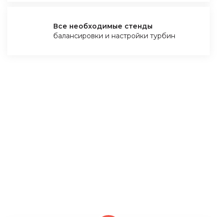
Все необходимые стенды
балансировки и настройки турбин
ПОЧЕМУ ВАМ ВЫГОДНО
КУПИТЬ ТУРБОКОМПРЕССОР У
НАС
Мы – компания из Польши и занимаемся ремонтом
и восстановлением турбин только на оригинальных
комплектующих. У нас есть все необходимые
стенды для проверки турбины и её настройки, это
является нашим конкурентным преимуществом!