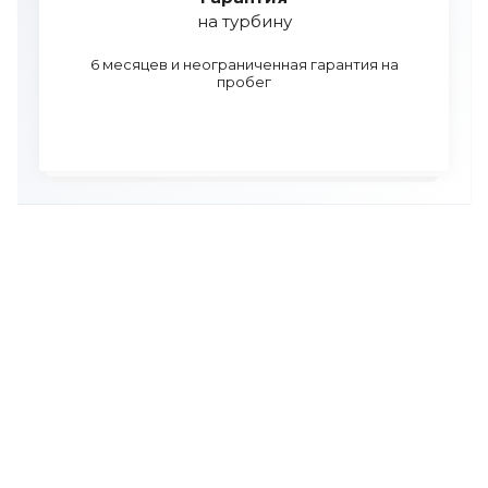
на турбину
6 месяцев и неограниченная гарантия на
пробег
УЗНАЙТЕ СТОИМОСТЬ РЕМОНТА
ТУРБИНЫ И ЗАДАЙТЕ ВСЕ
ВОПРОСЫ ПО ТЕЛЕФОНУ
Мы бесплатно проконсультируем вас и поможем
подобрать турбину к вашему автомобилю.