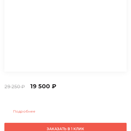
19 500 ₽
29 250 ₽
Сдайте
неисправную турбину в Trade-In
и получите
9 750 руб
скидку:
.
Подробнее
ЗАКАЗАТЬ В 1 КЛИК