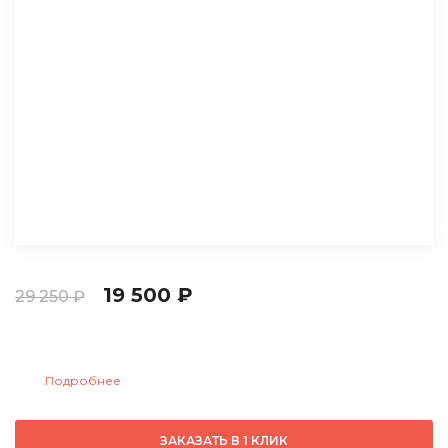
19 500 ₽
29 250 ₽
Сдайте
неисправную турбину в Trade-In
и получите
9 750 руб
скидку:
.
Подробнее
ЗАКАЗАТЬ В 1 КЛИК