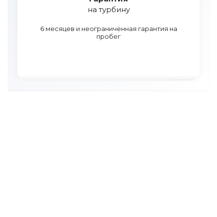
на турбину
6 месяцев и неограниченная гарантия на
пробег
УЗНАЙТЕ СТОИМОСТЬ РЕМОНТА
ТУРБИНЫ И ЗАДАЙТЕ ВСЕ
ВОПРОСЫ ПО ТЕЛЕФОНУ
Мы бесплатно проконсультируем вас и поможем
подобрать турбину к вашему автомобилю.