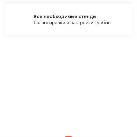
Все необходимые стенды
балансировки и настройки турбин
ПОЧЕМУ ВАМ ВЫГОДНО
КУПИТЬ ТУРБОКОМПРЕССОР У
НАС
Мы – компания из Польши и занимаемся ремонтом
и восстановлением турбин только на оригинальных
комплектующих. У нас есть все необходимые
стенды для проверки турбины и её настройки, это
является нашим конкурентным преимуществом!