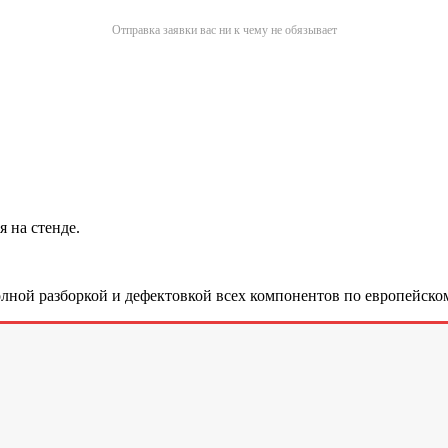
Отправка заявки вас ни к чему не обязывает
 на стенде.
лной разборкой и дефектовкой всех компонентов по европейском