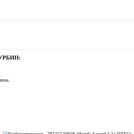
УРБИН:
.
мена.