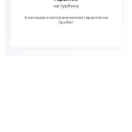
на турбину
6 месяцев и неограниченная гарантия на
пробег
УЗНАЙТЕ СТОИМОСТЬ РЕМОНТА
ТУРБИНЫ И ЗАДАЙТЕ ВСЕ
ВОПРОСЫ ПО ТЕЛЕФОНУ
Мы бесплатно проконсультируем вас и поможем
подобрать турбину к вашему автомобилю.