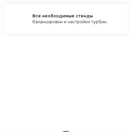
Все необходимые стенды
балансировки и настройки турбин
ПОЧЕМУ ВАМ ВЫГОДНО
КУПИТЬ ТУРБОКОМПРЕССОР У
НАС
Мы – компания из Польши и занимаемся ремонтом
и восстановлением турбин только на оригинальных
комплектующих. У нас есть все необходимые
стенды для проверки турбины и её настройки, это
является нашим конкурентным преимуществом!