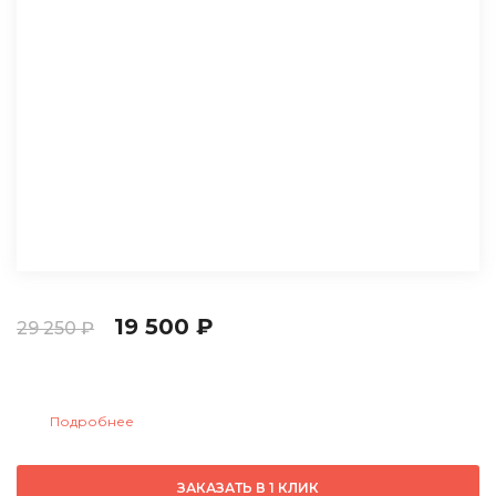
19 500 ₽
29 250 ₽
Сдайте
неисправную турбину в Trade-In
и получите
9 750 руб
скидку:
.
Подробнее
ЗАКАЗАТЬ В 1 КЛИК