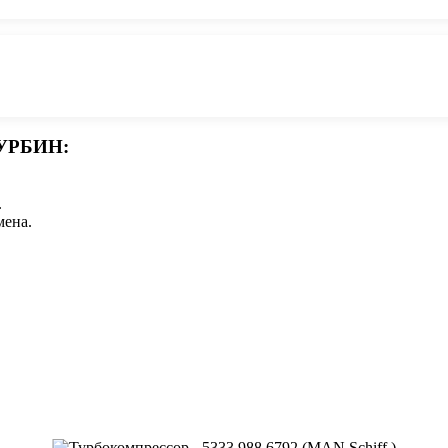
УРБИН:
.
мена.