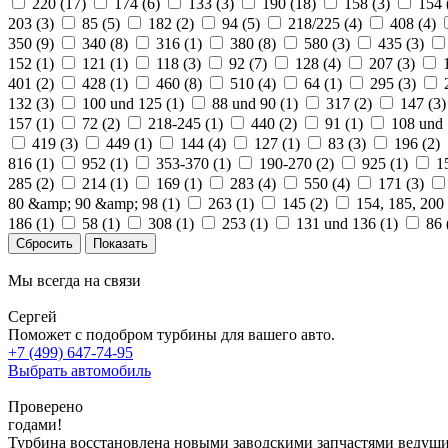
220 (
17
)
174 (
6
)
133 (
3
)
190 (
18
)
158 (
3
)
154 
203 (
3
)
85 (
5
)
182 (
2
)
94 (
5
)
218/225 (
4
)
408 (
4
)
350 (
9
)
340 (
8
)
316 (
1
)
380 (
8
)
580 (
3
)
435 (
3
)
152 (
1
)
121 (
1
)
118 (
3
)
92 (
7
)
128 (
4
)
207 (
3
)
401 (
2
)
428 (
1
)
460 (
8
)
510 (
4
)
64 (
1
)
295 (
3
)
132 (
3
)
100 und 125 (
1
)
88 und 90 (
1
)
317 (
2
)
147 (
3
157 (
1
)
72 (
2
)
218-245 (
1
)
440 (
2
)
91 (
1
)
108 und 
419 (
3
)
449 (
1
)
144 (
4
)
127 (
1
)
83 (
3
)
196 (
2
)
816 (
1
)
952 (
1
)
353-370 (
1
)
190-270 (
2
)
925 (
1
)
1
285 (
2
)
214 (
1
)
169 (
1
)
283 (
4
)
550 (
4
)
171 (
3
)
80 &amp; 90 &amp; 98 (
1
)
263 (
1
)
145 (
2
)
154, 185, 200 
186 (
1
)
58 (
1
)
308 (
1
)
253 (
1
)
131 und 136 (
1
)
86 
Мы всегда на связи
Сергей
Поможет с подобром турбины для вашего авто.
+7 (499) 647-74-95
Выбрать автомобиль
Проверено
годами!
Турбина восстановлена новыми заводскими запчастями ведущи