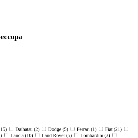
рессора
(
15
)
Daihatsu (
2
)
Dodge (
5
)
Ferrari (
1
)
Fiat (
21
)
1
)
Lancia (
10
)
Land Rover (
5
)
Lombardini (
3
)