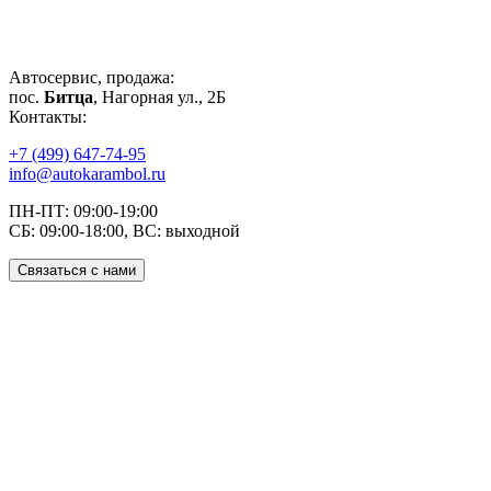
Автосервис, продажа:
пос.
Битца
, Нагорная ул., 2Б
Контакты:
+7 (499) 647-74-95
info@autokarambol.ru
ПН-ПТ: 09:00-19:00
СБ: 09:00-18:00, ВС: выходной
Связаться с нами