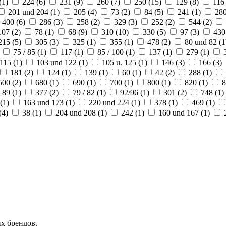
(
1
)
224 (
6
)
231 (
9
)
260 (
7
)
250 (
15
)
129 (
8
)
116 
201 und 204 (
1
)
205 (
4
)
73 (
2
)
84 (
5
)
241 (
1
)
280
400 (
6
)
286 (
3
)
258 (
2
)
329 (
3
)
252 (
2
)
544 (
2
)
107 (
2
)
78 (
1
)
68 (
9
)
310 (
10
)
330 (
5
)
97 (
3
)
430
215 (
5
)
305 (
3
)
325 (
1
)
355 (
1
)
478 (
2
)
80 und 82 (
1
)
75 / 85 (
1
)
117 (
1
)
85 / 100 (
1
)
137 (
1
)
279 (
1
)
115 (
1
)
103 und 122 (
1
)
105 u. 125 (
1
)
146 (
3
)
166 (
3
)
181 (
2
)
124 (
1
)
139 (
1
)
60 (
1
)
42 (
2
)
288 (
1
)
500 (
2
)
680 (
1
)
690 (
1
)
700 (
1
)
800 (
1
)
820 (
1
)
8
89 (
1
)
377 (
2
)
79 / 82 (
1
)
92/96 (
1
)
301 (
2
)
748 (
1
)
(
1
)
163 und 173 (
1
)
220 und 224 (
1
)
378 (
1
)
469 (
1
)
(
4
)
38 (
1
)
204 und 208 (
1
)
242 (
1
)
160 und 167 (
1
)
х брендов.