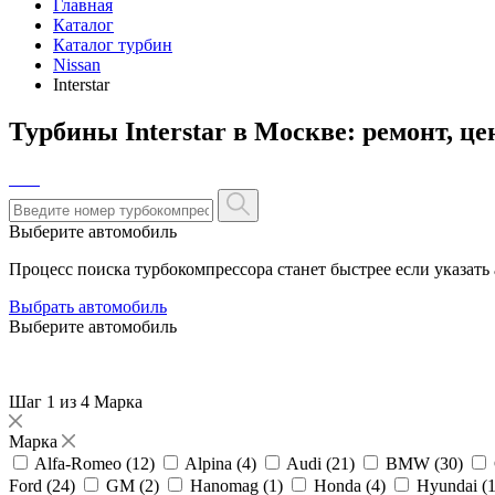
Главная
Каталог
Каталог турбин
Nissan
Interstar
Турбины Interstar в Москве: ремонт, ц
Выберите автомобиль
Процесс поиска турбокомпрессора станет быстрее если указать
Выбрать автомобиль
Выберите автомобиль
Шаг 1 из 4
Марка
Марка
Alfa-Romeo (
12
)
Alpina (
4
)
Audi (
21
)
BMW (
30
)
Ford (
24
)
GM (
2
)
Hanomag (
1
)
Honda (
4
)
Hyundai (