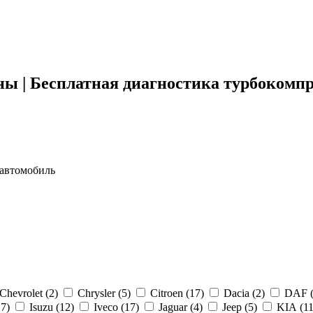
ены | Бесплатная диагностика турбокомп
 автомобиль
Chevrolet (
2
)
Chrysler (
5
)
Citroen (
17
)
Dacia (
2
)
DAF 
17
)
Isuzu (
12
)
Iveco (
17
)
Jaguar (
4
)
Jeep (
5
)
KIA (
1