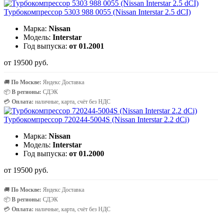
Турбокомпрессор 5303 988 0055 (Nissan Interstar 2.5 dCI)
Марка:
Nissan
Модель:
Interstar
Год выпуска:
от 01.2001
от 19500 руб.
🚚
По Москве:
Яндекс Доставка
📦
В регионы:
СДЭК
💳
Оплата:
наличные, карта, счёт без НДС
Турбокомпрессор 720244-5004S (Nissan Interstar 2.2 dCi)
Марка:
Nissan
Модель:
Interstar
Год выпуска:
от 01.2000
от 19500 руб.
🚚
По Москве:
Яндекс Доставка
📦
В регионы:
СДЭК
💳
Оплата:
наличные, карта, счёт без НДС