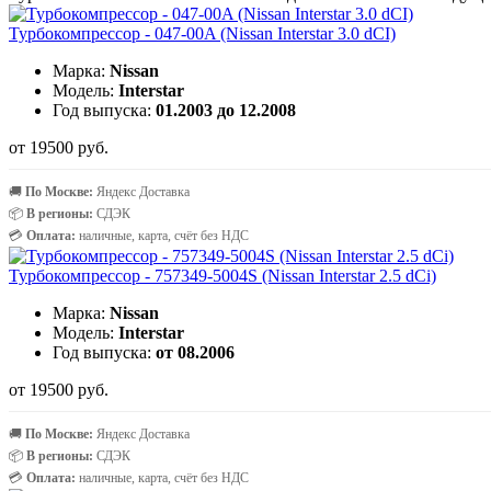
Турбокомпрессор - 047-00A (Nissan Interstar 3.0 dCI)
Марка:
Nissan
Модель:
Interstar
Год выпуска:
01.2003 до 12.2008
от 19500 руб.
🚚
По Москве:
Яндекс Доставка
📦
В регионы:
СДЭК
💳
Оплата:
наличные, карта, счёт без НДС
Турбокомпрессор - 757349-5004S (Nissan Interstar 2.5 dCi)
Марка:
Nissan
Модель:
Interstar
Год выпуска:
от 08.2006
от 19500 руб.
🚚
По Москве:
Яндекс Доставка
📦
В регионы:
СДЭК
💳
Оплата:
наличные, карта, счёт без НДС