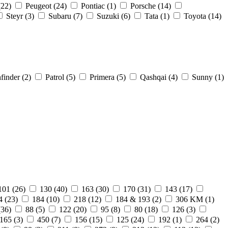
(
22
)
Peugeot (
24
)
Pontiac (
1
)
Porsche (
14
)
Steyr (
3
)
Subaru (
7
)
Suzuki (
6
)
Tata (
1
)
Toyota (
14
)
finder (
2
)
Patrol (
5
)
Primera (
5
)
Qashqai (
4
)
Sunny (
1
)
101 (
26
)
130 (
40
)
163 (
30
)
170 (
31
)
143 (
17
)
4 (
23
)
184 (
10
)
218 (
12
)
184 & 193 (
2
)
306 KM (
1
)
(
36
)
88 (
5
)
122 (
20
)
95 (
8
)
80 (
18
)
126 (
3
)
165 (
3
)
450 (
7
)
156 (
15
)
125 (
24
)
192 (
1
)
264 (
2
)