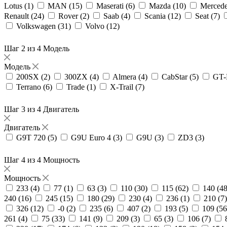
Lotus (
1
)
MAN (
15
)
Maserati (
6
)
Mazda (
10
)
Mercede
Renault (
24
)
Rover (
2
)
Saab (
4
)
Scania (
12
)
Seat (
7
)
Volkswagen (
31
)
Volvo (
12
)
Шаг 2 из 4
Модель
Модель
200SX (
2
)
300ZX (
4
)
Almera (
4
)
CabStar (
5
)
GT-
Terrano (
6
)
Trade (
1
)
X-Trail (
7
)
Шаг 3 из 4
Двигатель
Двигатель
G9T 720 (
5
)
G9U Euro 4 (
3
)
G9U (
3
)
ZD3 (
3
)
Шаг 4 из 4
Мощность
Мощность
233 (
4
)
77 (
1
)
63 (
3
)
110 (
30
)
115 (
62
)
140 (
4
240 (
16
)
245 (
15
)
180 (
29
)
230 (
4
)
236 (
1
)
210 (
7
326 (
12
)
-0 (
2
)
235 (
6
)
407 (
2
)
193 (
5
)
109 (
56
261 (
4
)
75 (
33
)
141 (
9
)
209 (
3
)
65 (
3
)
106 (
7
)