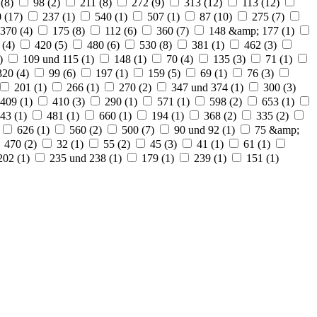
(
8
)
98 (
2
)
211 (
8
)
272 (
9
)
313 (
12
)
113 (
12
)
 (
17
)
237 (
1
)
540 (
1
)
507 (
1
)
87 (
10
)
275 (
7
)
370 (
4
)
175 (
8
)
112 (
6
)
360 (
7
)
148 &amp; 177 (
1
)
 (
4
)
420 (
5
)
480 (
6
)
530 (
8
)
381 (
1
)
462 (
3
)
)
109 und 115 (
1
)
148 (
1
)
70 (
4
)
135 (
3
)
71 (
1
)
320 (
4
)
99 (
6
)
197 (
1
)
159 (
5
)
69 (
1
)
76 (
3
)
201 (
1
)
266 (
1
)
270 (
2
)
347 und 374 (
1
)
300 (
3
)
409 (
1
)
410 (
3
)
290 (
1
)
571 (
1
)
598 (
2
)
653 (
1
)
43 (
1
)
481 (
1
)
660 (
1
)
194 (
1
)
368 (
2
)
335 (
2
)
626 (
1
)
560 (
2
)
500 (
7
)
90 und 92 (
1
)
75 &amp;
470 (
2
)
32 (
1
)
55 (
2
)
45 (
3
)
41 (
1
)
61 (
1
)
202 (
1
)
235 und 238 (
1
)
179 (
1
)
239 (
1
)
151 (
1
)