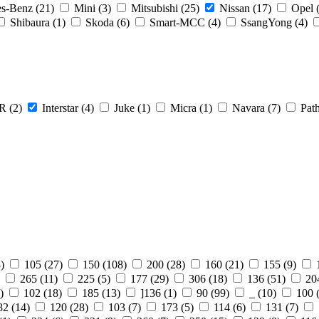
s-Benz (
21
)
Mini (
3
)
Mitsubishi (
25
)
Nissan (
17
)
Opel 
Shibaura (
1
)
Skoda (
6
)
Smart-MCC (
4
)
SsangYong (
4
)
R (
2
)
Interstar (
4
)
Juke (
1
)
Micra (
1
)
Navara (
7
)
Path
8
)
105 (
27
)
150 (
108
)
200 (
28
)
160 (
21
)
155 (
9
)
)
265 (
11
)
225 (
5
)
177 (
29
)
306 (
18
)
136 (
51
)
20
)
102 (
18
)
185 (
13
)
]136 (
1
)
90 (
99
)
_ (
10
)
100 
82 (
14
)
120 (
28
)
103 (
7
)
173 (
5
)
114 (
6
)
131 (
7
)