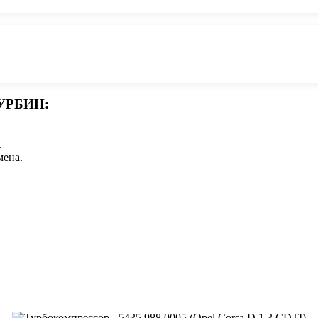
УРБИН:
.
мена.