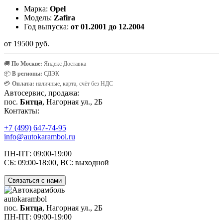
Марка:
Opel
Модель:
Zafira
Год выпуска:
от 01.2001 до 12.2004
от 19500 руб.
🚚
По Москве:
Яндекс Доставка
📦
В регионы:
СДЭК
💳
Оплата:
наличные, карта, счёт без НДС
Автосервис, продажа:
пос.
Битца
, Нагорная ул., 2Б
Контакты:
+7 (499) 647-74-95
info@autokarambol.ru
ПН-ПТ: 09:00-19:00
СБ: 09:00-18:00, ВС: выходной
Связаться с нами
auto
karambol
пос.
Битца
, Нагорная ул., 2Б
ПН-ПТ: 09:00-19:00