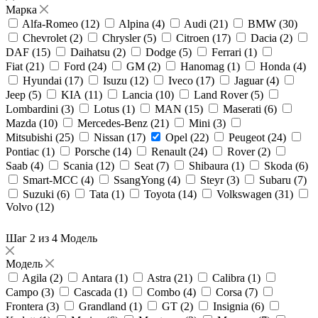
Марка
Alfa-Romeo (
12
)
Alpina (
4
)
Audi (
21
)
BMW (
30
)
Chevrolet (
2
)
Chrysler (
5
)
Citroen (
17
)
Dacia (
2
)
DAF (
15
)
Daihatsu (
2
)
Dodge (
5
)
Ferrari (
1
)
Fiat (
21
)
Ford (
24
)
GM (
2
)
Hanomag (
1
)
Honda (
4
)
Hyundai (
17
)
Isuzu (
12
)
Iveco (
17
)
Jaguar (
4
)
Jeep (
5
)
KIA (
11
)
Lancia (
10
)
Land Rover (
5
)
Lombardini (
3
)
Lotus (
1
)
MAN (
15
)
Maserati (
6
)
Mazda (
10
)
Mercedes-Benz (
21
)
Mini (
3
)
Mitsubishi (
25
)
Nissan (
17
)
Opel (
22
)
Peugeot (
24
)
Pontiac (
1
)
Porsche (
14
)
Renault (
24
)
Rover (
2
)
Saab (
4
)
Scania (
12
)
Seat (
7
)
Shibaura (
1
)
Skoda (
6
)
Smart-MCC (
4
)
SsangYong (
4
)
Steyr (
3
)
Subaru (
7
)
Suzuki (
6
)
Tata (
1
)
Toyota (
14
)
Volkswagen (
31
)
Volvo (
12
)
Шаг 2 из 4
Модель
Модель
Agila (
2
)
Antara (
1
)
Astra (
21
)
Calibra (
1
)
Campo (
3
)
Cascada (
1
)
Combo (
4
)
Corsa (
7
)
Frontera (
3
)
Grandland (
1
)
GT (
2
)
Insignia (
6
)