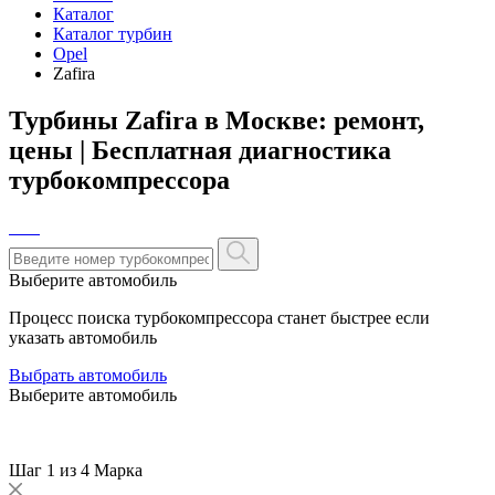
Каталог
Каталог турбин
Opel
Zafira
Турбины Zafira в Москве: ремонт,
цены | Бесплатная диагностика
турбокомпрессора
Выберите автомобиль
Процесс поиска турбокомпрессора станет быстрее если
указать автомобиль
Выбрать автомобиль
Выберите автомобиль
Шаг 1 из 4
Марка