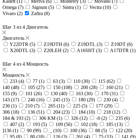
Kadett (
1
)
Meriva (
6
)
Monterey (
3
)
Movano (
7
)
Omega (
7
)
Signum (
5
)
Sintra (
1
)
Vectra (
10
)
Vivaro (
2
)
Zafira (
8
)
Шаг 3 из 4
Двигатель
Двигатель
Y22DTR (
5
)
Z19DTH (
6
)
Z19DTL (
3
)
Z19DT (
6
)
X20DTL (
3
)
Z20LEH (
2
)
A16SHT (
3
)
A17DTR (
1
)
Шаг 4 из 4
Мощность
Мощность
233 (
4
)
77 (
1
)
63 (
3
)
110 (
30
)
115 (
62
)
140 (
48
)
105 (
27
)
150 (
108
)
200 (
28
)
160 (
21
)
155 (
9
)
101 (
26
)
130 (
40
)
163 (
30
)
170 (
31
)
143 (
17
)
240 (
16
)
245 (
15
)
180 (
29
)
230 (
4
)
236 (
1
)
210 (
7
)
265 (
11
)
225 (
5
)
177 (
29
)
306 (
18
)
136 (
51
)
204 (
23
)
184 (
10
)
218 (
12
)
184 & 193 (
2
)
306 KM (
1
)
326 (
12
)
-0 (
2
)
235 (
6
)
407 (
2
)
193 (
5
)
109 (
56
)
102 (
18
)
185 (
13
)
]136 (
1
)
90 (
99
)
_ (
10
)
100 (
36
)
88 (
5
)
122 (
20
)
95 (
8
)
80 (
18
)
126 (
3
)
261 (
4
)
75 (
33
)
141 (
9
)