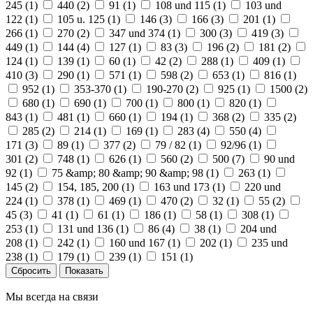
245 (
1
)
440 (
2
)
91 (
1
)
108 und 115 (
1
)
103 und
122 (
1
)
105 u. 125 (
1
)
146 (
3
)
166 (
3
)
201 (
1
)
266 (
1
)
270 (
2
)
347 und 374 (
1
)
300 (
3
)
419 (
3
)
449 (
1
)
144 (
4
)
127 (
1
)
83 (
3
)
196 (
2
)
181 (
2
)
124 (
1
)
139 (
1
)
60 (
1
)
42 (
2
)
288 (
1
)
409 (
1
)
410 (
3
)
290 (
1
)
571 (
1
)
598 (
2
)
653 (
1
)
816 (
1
)
952 (
1
)
353-370 (
1
)
190-270 (
2
)
925 (
1
)
1500 (
2
)
680 (
1
)
690 (
1
)
700 (
1
)
800 (
1
)
820 (
1
)
843 (
1
)
481 (
1
)
660 (
1
)
194 (
1
)
368 (
2
)
335 (
2
)
285 (
2
)
214 (
1
)
169 (
1
)
283 (
4
)
550 (
4
)
171 (
3
)
89 (
1
)
377 (
2
)
79 / 82 (
1
)
92/96 (
1
)
301 (
2
)
748 (
1
)
626 (
1
)
560 (
2
)
500 (
7
)
90 und
92 (
1
)
75 &amp; 80 &amp; 90 &amp; 98 (
1
)
263 (
1
)
145 (
2
)
154, 185, 200 (
1
)
163 und 173 (
1
)
220 und
224 (
1
)
378 (
1
)
469 (
1
)
470 (
2
)
32 (
1
)
55 (
2
)
45 (
3
)
41 (
1
)
61 (
1
)
186 (
1
)
58 (
1
)
308 (
1
)
253 (
1
)
131 und 136 (
1
)
86 (
4
)
38 (
1
)
204 und
208 (
1
)
242 (
1
)
160 und 167 (
1
)
202 (
1
)
235 und
238 (
1
)
179 (
1
)
239 (
1
)
151 (
1
)
Мы всегда на связи