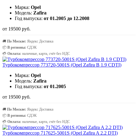
Марка:
Opel
Модель:
Zafira
Год выпуска:
от 01.2005 до 12.2008
от 19500 руб.
🚚
По Москве:
Яндекс Доставка
📦
В регионы:
СДЭК
💳
Оплата:
наличные, карта, счёт без НДС
Турбокомпрессор 773720-5001S (Opel Zafira B 1.9 CDTI)
Марка:
Opel
Модель:
Zafira
Год выпуска:
от 01.2005
от 19500 руб.
🚚
По Москве:
Яндекс Доставка
📦
В регионы:
СДЭК
💳
Оплата:
наличные, карта, счёт без НДС
Турбокомпрессор 717625-5001S (Opel Zafira A 2.2 DTI)