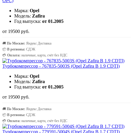
OPC)
Марка:
Opel
Модель:
Zafira
Год выпуска:
от 01.2005
от 19500 руб.
🚚
По Москве:
Яндекс Доставка
📦
В регионы:
СДЭК
💳
Оплата:
наличные, карта, счёт без НДС
Турбокомпрессор - 767835-5003S (Opel Zafira B 1.9 CDTI)
Марка:
Opel
Модель:
Zafira
Год выпуска:
от 01.2005
от 19500 руб.
🚚
По Москве:
Яндекс Доставка
📦
В регионы:
СДЭК
💳
Оплата:
наличные, карта, счёт без НДС
Турбокомпрессор - 779591-5004S (Opel Zafira B 1.7 CDTI)