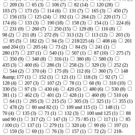
209 (
3
)
65 (
3
)
106 (
7
)
82 (
14
)
120 (
28
)
103 (
7
)
173 (
5
)
114 (
6
)
131 (
7
)
165 (
3
)
450 (
7
)
156 (
15
)
125 (
24
)
192 (
1
)
264 (
2
)
220 (
17
)
174 (
6
)
133 (
3
)
190 (
18
)
158 (
3
)
154 (
1
)
224 (
6
)
231 (
9
)
260 (
7
)
250 (
15
)
129 (
8
)
116 (
8
)
98 (
2
)
211 (
8
)
272 (
9
)
313 (
12
)
113 (
12
)
203 (
3
)
85 (
5
)
182 (
2
)
94 (
5
)
218/225 (
4
)
408 (
4
)
201
und 204 (
1
)
205 (
4
)
73 (
2
)
84 (
5
)
241 (
1
)
280 (
17
)
237 (
1
)
540 (
1
)
507 (
1
)
87 (
10
)
275 (
7
)
350 (
9
)
340 (
8
)
316 (
1
)
380 (
8
)
580 (
3
)
435 (
3
)
400 (
6
)
286 (
3
)
258 (
2
)
329 (
3
)
252 (
2
)
544 (
2
)
370 (
4
)
175 (
8
)
112 (
6
)
360 (
7
)
148
&amp; 177 (
1
)
152 (
1
)
121 (
1
)
118 (
3
)
92 (
7
)
128 (
4
)
207 (
3
)
107 (
2
)
78 (
1
)
68 (
9
)
310 (
10
)
330 (
5
)
97 (
3
)
430 (
4
)
420 (
5
)
480 (
6
)
530 (
8
)
381 (
1
)
462 (
3
)
401 (
2
)
428 (
1
)
460 (
8
)
510 (
4
)
64 (
1
)
295 (
3
)
215 (
5
)
305 (
3
)
325 (
1
)
355 (
1
)
478 (
2
)
80 und 82 (
1
)
109 und 115 (
1
)
148 (
1
)
70 (
4
)
135 (
3
)
71 (
1
)
132 (
3
)
100 und 125 (
1
)
88
und 90 (
1
)
317 (
2
)
147 (
3
)
75 / 85 (
1
)
117 (
1
)
85
/ 100 (
1
)
137 (
1
)
279 (
1
)
320 (
4
)
99 (
6
)
197 (
1
)
159 (
5
)
69 (
1
)
76 (
3
)
157 (
1
)
72 (
2
)
218-