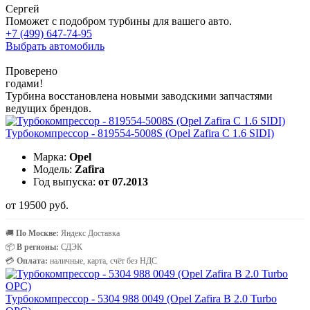
Сергей
Поможет с подобром турбины для вашего авто.
+7 (499) 647-74-95
Выбрать автомобиль
Проверено
годами!
Турбина восстановлена новыми заводскими запчастями
ведущих брендов.
Турбокомпрессор - 819554-5008S (Opel Zafira C 1.6 SIDI)
Марка:
Opel
Модель:
Zafira
Год выпуска:
от 07.2013
от 19500 руб.
🚚
По Москве:
Яндекс Доставка
📦
В регионы:
СДЭК
💳
Оплата:
наличные, карта, счёт без НДС
Турбокомпрессор - 5304 988 0049 (Opel Zafira B 2.0 Turbo