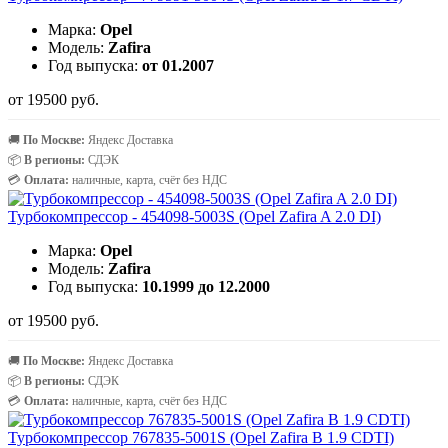
Марка:
Opel
Модель:
Zafira
Год выпуска:
от 01.2007
от 19500 руб.
🚚
По Москве:
Яндекс Доставка
📦
В регионы:
СДЭК
💳
Оплата:
наличные, карта, счёт без НДС
Турбокомпрессор - 454098-5003S (Opel Zafira A 2.0 DI)
Марка:
Opel
Модель:
Zafira
Год выпуска:
10.1999 до 12.2000
от 19500 руб.
🚚
По Москве:
Яндекс Доставка
📦
В регионы:
СДЭК
💳
Оплата:
наличные, карта, счёт без НДС
Турбокомпрессор 767835-5001S (Opel Zafira B 1.9 CDTI)