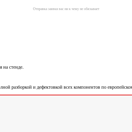
Отправка заявки вас ни к чему не обязывает
 на стенде.
лной разборкой и дефектовкой всех компонентов по европейском