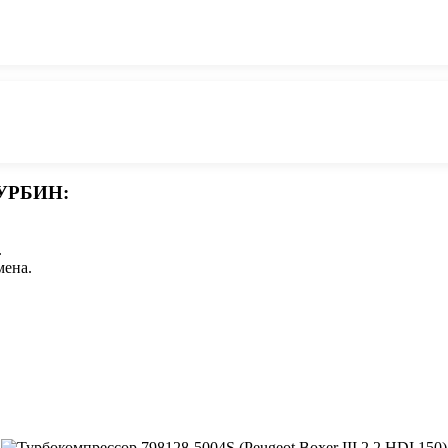
УРБИН:
.
мена.