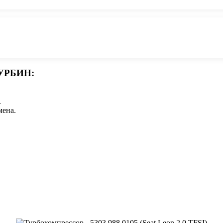
УРБИН:
.
мена.