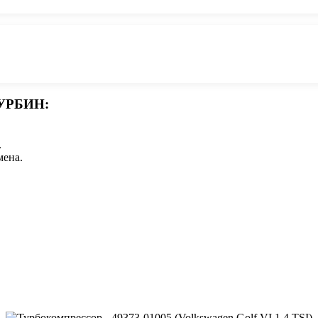
УРБИН:
.
мена.