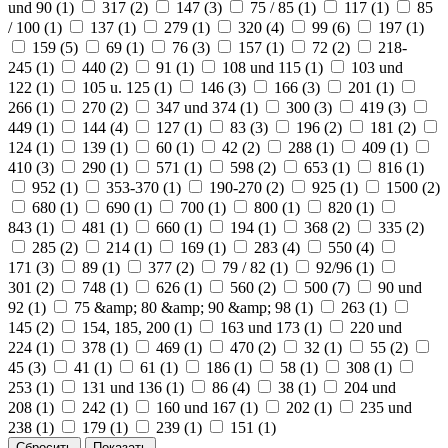
und 90 (
1
)
317 (
2
)
147 (
3
)
75 / 85 (
1
)
117 (
1
)
85
/ 100 (
1
)
137 (
1
)
279 (
1
)
320 (
4
)
99 (
6
)
197 (
1
)
159 (
5
)
69 (
1
)
76 (
3
)
157 (
1
)
72 (
2
)
218-
245 (
1
)
440 (
2
)
91 (
1
)
108 und 115 (
1
)
103 und
122 (
1
)
105 u. 125 (
1
)
146 (
3
)
166 (
3
)
201 (
1
)
266 (
1
)
270 (
2
)
347 und 374 (
1
)
300 (
3
)
419 (
3
)
449 (
1
)
144 (
4
)
127 (
1
)
83 (
3
)
196 (
2
)
181 (
2
)
124 (
1
)
139 (
1
)
60 (
1
)
42 (
2
)
288 (
1
)
409 (
1
)
410 (
3
)
290 (
1
)
571 (
1
)
598 (
2
)
653 (
1
)
816 (
1
)
952 (
1
)
353-370 (
1
)
190-270 (
2
)
925 (
1
)
1500 (
2
)
680 (
1
)
690 (
1
)
700 (
1
)
800 (
1
)
820 (
1
)
843 (
1
)
481 (
1
)
660 (
1
)
194 (
1
)
368 (
2
)
335 (
2
)
285 (
2
)
214 (
1
)
169 (
1
)
283 (
4
)
550 (
4
)
171 (
3
)
89 (
1
)
377 (
2
)
79 / 82 (
1
)
92/96 (
1
)
301 (
2
)
748 (
1
)
626 (
1
)
560 (
2
)
500 (
7
)
90 und
92 (
1
)
75 &amp; 80 &amp; 90 &amp; 98 (
1
)
263 (
1
)
145 (
2
)
154, 185, 200 (
1
)
163 und 173 (
1
)
220 und
224 (
1
)
378 (
1
)
469 (
1
)
470 (
2
)
32 (
1
)
55 (
2
)
45 (
3
)
41 (
1
)
61 (
1
)
186 (
1
)
58 (
1
)
308 (
1
)
253 (
1
)
131 und 136 (
1
)
86 (
4
)
38 (
1
)
204 und
208 (
1
)
242 (
1
)
160 und 167 (
1
)
202 (
1
)
235 und
238 (
1
)
179 (
1
)
239 (
1
)
151 (
1
)