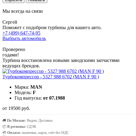
Мы всегда на связи
Сергей
Поможет с подобром турбины для вашего авто.
+7 (499) 647-74-95
Выбрать автомобиль
Проверено
годами!
Турбина восстановлена новыми заводскими запчастями
ведущих брендов.
Турбокомпрессор - 5327 988 6702 (MAN F 90 )
Марка:
MAN
Модель:
F
Год выпуска:
от 07.1988
от 19500 руб.
🚚
По Москве:
Яндекс Доставка
📦
В регионы:
СДЭК
💳
Оплата:
наличные, карта, счёт без НДС