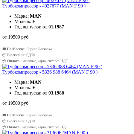
Турбокомпрессор - 4027677 (MAN F 90 )
Марка:
MAN
Модель:
F
Год выпуска:
от 01.1987
от 19500 руб.
🚚
По Москве:
Яндекс Доставка
📦
В регионы:
СДЭК
💳
Оплата:
наличные, карта, счёт без НДС
Турбокомпрессор - 5336 988 6464 (MAN F 90 )
Марка:
MAN
Модель:
F
Год выпуска:
от 03.1988
от 19500 руб.
🚚
По Москве:
Яндекс Доставка
📦
В регионы:
СДЭК
💳
Оплата:
наличные, карта, счёт без НДС