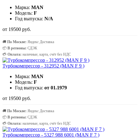
Марка:
MAN
Модель:
F
Год выпуска:
N/A
от 19500 руб.
🚚
По Москве:
Яндекс Доставка
📦
В регионы:
СДЭК
💳
Оплата:
наличные, карта, счёт без НДС
Турбокомпрессор - 312952 (MAN F 9 )
Марка:
MAN
Модель:
F
Год выпуска:
от 01.1979
от 19500 руб.
🚚
По Москве:
Яндекс Доставка
📦
В регионы:
СДЭК
💳
Оплата:
наличные, карта, счёт без НДС
Турбокомпрессор - 5327 988 6001 (MAN F 7 )