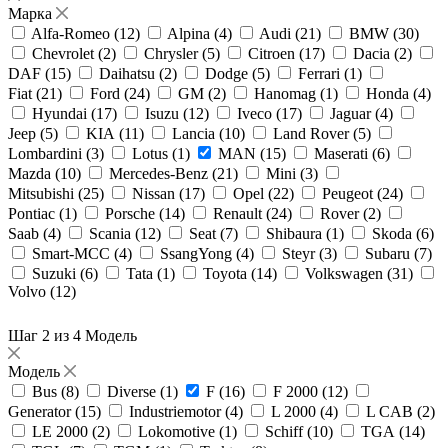
Марка
Alfa-Romeo (
12
)
Alpina (
4
)
Audi (
21
)
BMW (
30
)
Chevrolet (
2
)
Chrysler (
5
)
Citroen (
17
)
Dacia (
2
)
DAF (
15
)
Daihatsu (
2
)
Dodge (
5
)
Ferrari (
1
)
Fiat (
21
)
Ford (
24
)
GM (
2
)
Hanomag (
1
)
Honda (
4
)
Hyundai (
17
)
Isuzu (
12
)
Iveco (
17
)
Jaguar (
4
)
Jeep (
5
)
KIA (
11
)
Lancia (
10
)
Land Rover (
5
)
Lombardini (
3
)
Lotus (
1
)
MAN (
15
)
Maserati (
6
)
Mazda (
10
)
Mercedes-Benz (
21
)
Mini (
3
)
Mitsubishi (
25
)
Nissan (
17
)
Opel (
22
)
Peugeot (
24
)
Pontiac (
1
)
Porsche (
14
)
Renault (
24
)
Rover (
2
)
Saab (
4
)
Scania (
12
)
Seat (
7
)
Shibaura (
1
)
Skoda (
6
)
Smart-MCC (
4
)
SsangYong (
4
)
Steyr (
3
)
Subaru (
7
)
Suzuki (
6
)
Tata (
1
)
Toyota (
14
)
Volkswagen (
31
)
Volvo (
12
)
Шаг 2 из 4
Модель
Модель
Bus (
8
)
Diverse (
1
)
F (
16
)
F 2000 (
12
)
Generator (
15
)
Industriemotor (
4
)
L 2000 (
4
)
L CAB (
2
)
LE 2000 (
2
)
Lokomotive (
1
)
Schiff (
10
)
TGA (
14
)