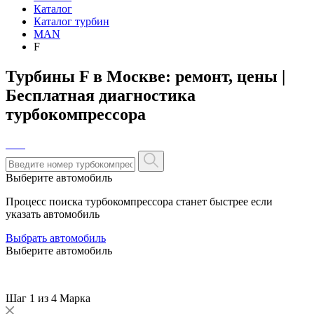
Каталог
Каталог турбин
MAN
F
Турбины F в Москве: ремонт, цены |
Бесплатная диагностика
турбокомпрессора
Выберите автомобиль
Процесс поиска турбокомпрессора станет быстрее если
указать автомобиль
Выбрать автомобиль
Выберите автомобиль
Шаг 1 из 4
Марка