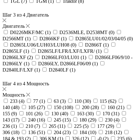
TGL (
7
)
TGM (
1
)
Traktor (
8
)
Шаг 3 из 4
Двигатель
Двигатель
D0226MKF/MC (
1
)
D2536MLE, D2538MT (
0
)
D2566MT (
1
)
D2866KF (
1
)
D2865LU01/02/03/04/05 (
0
)
D2865LU06/LUH03/LUH08 (
0
)
D2866T (
1
)
D2865LF (
1
)
D2865LF/LFR/LXF/LXFR/ (
1
)
D2866LXF (
2
)
D2866LF03/LU01 (
1
)
D2866LF06/9/10 -
D2866LY (
1
)
D2866LY, D2866LF06/09 (
1
)
D2840LF/LXF (
1
)
D2840LF (
1
)
Шаг 4 из 4
Мощность
Мощность
233 (
4
)
77 (
1
)
63 (
3
)
110 (
30
)
115 (
62
)
140 (
48
)
105 (
27
)
150 (
108
)
200 (
28
)
160 (
21
)
155 (
9
)
101 (
26
)
130 (
40
)
163 (
30
)
170 (
31
)
143 (
17
)
240 (
16
)
245 (
15
)
180 (
29
)
230 (
4
)
236 (
1
)
210 (
7
)
265 (
11
)
225 (
5
)
177 (
29
)
306 (
18
)
136 (
51
)
204 (
23
)
184 (
10
)
218 (
12
)
184 & 193 (
2
)
306 KM (
1
)
326 (
12
)
-0 (
2
)
235 (
6
)