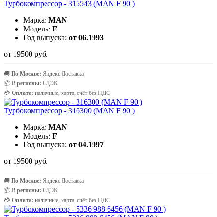
Турбокомпрессор - 315543 (MAN F 90 )
Марка:
MAN
Модель:
F
Год выпуска:
от 06.1993
от 19500 руб.
🚚
По Москве:
Яндекс Доставка
📦
В регионы:
СДЭК
💳
Оплата:
наличные, карта, счёт без НДС
Турбокомпрессор - 316300 (MAN F 90 )
Марка:
MAN
Модель:
F
Год выпуска:
от 04.1997
от 19500 руб.
🚚
По Москве:
Яндекс Доставка
📦
В регионы:
СДЭК
💳
Оплата:
наличные, карта, счёт без НДС