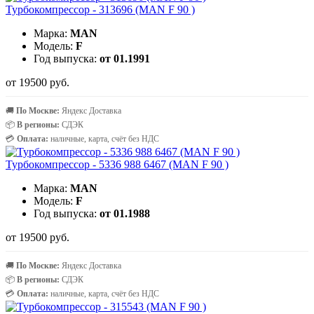
Турбокомпрессор - 313696 (MAN F 90 )
Марка:
MAN
Модель:
F
Год выпуска:
от 01.1991
от 19500 руб.
🚚
По Москве:
Яндекс Доставка
📦
В регионы:
СДЭК
💳
Оплата:
наличные, карта, счёт без НДС
Турбокомпрессор - 5336 988 6467 (MAN F 90 )
Марка:
MAN
Модель:
F
Год выпуска:
от 01.1988
от 19500 руб.
🚚
По Москве:
Яндекс Доставка
📦
В регионы:
СДЭК
💳
Оплата:
наличные, карта, счёт без НДС