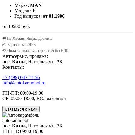
Марка:
MAN
Модель:
F
Год выпуска:
от 01.1980
от 19500 руб.
🚚
По Москве:
Яндекс Доставка
📦
В регионы:
СДЭК
💳
Оплата:
наличные, карта, счёт без НДС
Автосервис, продажа:
пос.
Битца
, Нагорная ул., 2Б
Контакты:
+7 (499) 647-74-95
info@autokarambol.ru
ПН-ПТ: 09:00-19:00
СБ: 09:00-18:00, ВС: выходной
Связаться с нами
auto
karambol
пос.
Битца
, Нагорная ул., 2Б
ПН-ПТ: 09:00-19:00