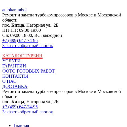
auto
karambol
Ремонт и замена турбокомпрессоров в Москве и Московской
области
пос.
Битца
, Нагорная ул., 2Б
ПН-ПТ: 09:00-19:00
СБ: 09:00-18:00, ВС: выходной
+7 (499) 647-74-95
Заказать обратный звонок
КАТАЛОГ ТУРБИН
УСЛУГИ
ГАРАНТИИ
ФОТО ГОТОВЫХ РАБОТ
КОНТАКТЫ
О НАС
ДОСТАВКА
Ремонт и замена турбокомпрессоров в Москве и Московской
области
пос.
Битца
, Нагорная ул., 2Б
+7 (499) 647-74-95
Заказать обратный звонок
Главная