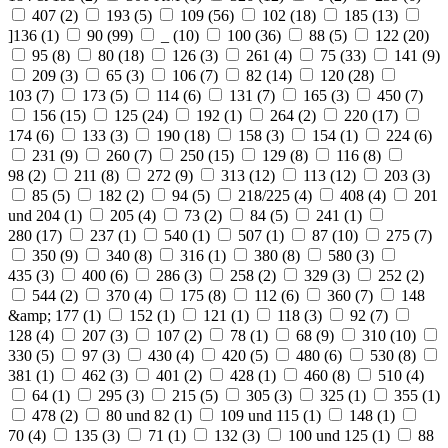
407 (
2
)
193 (
5
)
109 (
56
)
102 (
18
)
185 (
13
)
]136 (
1
)
90 (
99
)
_ (
10
)
100 (
36
)
88 (
5
)
122 (
20
)
95 (
8
)
80 (
18
)
126 (
3
)
261 (
4
)
75 (
33
)
141 (
9
)
209 (
3
)
65 (
3
)
106 (
7
)
82 (
14
)
120 (
28
)
103 (
7
)
173 (
5
)
114 (
6
)
131 (
7
)
165 (
3
)
450 (
7
)
156 (
15
)
125 (
24
)
192 (
1
)
264 (
2
)
220 (
17
)
174 (
6
)
133 (
3
)
190 (
18
)
158 (
3
)
154 (
1
)
224 (
6
)
231 (
9
)
260 (
7
)
250 (
15
)
129 (
8
)
116 (
8
)
98 (
2
)
211 (
8
)
272 (
9
)
313 (
12
)
113 (
12
)
203 (
3
)
85 (
5
)
182 (
2
)
94 (
5
)
218/225 (
4
)
408 (
4
)
201
und 204 (
1
)
205 (
4
)
73 (
2
)
84 (
5
)
241 (
1
)
280 (
17
)
237 (
1
)
540 (
1
)
507 (
1
)
87 (
10
)
275 (
7
)
350 (
9
)
340 (
8
)
316 (
1
)
380 (
8
)
580 (
3
)
435 (
3
)
400 (
6
)
286 (
3
)
258 (
2
)
329 (
3
)
252 (
2
)
544 (
2
)
370 (
4
)
175 (
8
)
112 (
6
)
360 (
7
)
148
&amp; 177 (
1
)
152 (
1
)
121 (
1
)
118 (
3
)
92 (
7
)
128 (
4
)
207 (
3
)
107 (
2
)
78 (
1
)
68 (
9
)
310 (
10
)
330 (
5
)
97 (
3
)
430 (
4
)
420 (
5
)
480 (
6
)
530 (
8
)
381 (
1
)
462 (
3
)
401 (
2
)
428 (
1
)
460 (
8
)
510 (
4
)
64 (
1
)
295 (
3
)
215 (
5
)
305 (
3
)
325 (
1
)
355 (
1
)
478 (
2
)
80 und 82 (
1
)
109 und 115 (
1
)
148 (
1
)
70 (
4
)
135 (
3
)
71 (
1
)
132 (
3
)
100 und 125 (
1
)
88